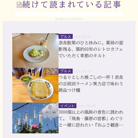
続けて読まれている記事
Related Articles
グルメ
2026.08.10
奈良散策のひと休みに。薬局の面
影残る、築約60年のレトロカフェ
でいただく季節のタルト
グルメ
2026.08.09
つるりとした喉ごしの一杯！奈良
の正統派ラーメン実力店で味わう
絶品つけ麺
イベント
2026.08.08
3000個以上の風鈴の音色に誘われ
て。「飛鳥・藤原の宮都」めぐり
と一緒に訪れたい『おふさ観音』
風鈴まつり