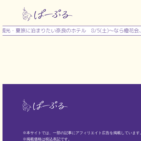
内
容
を
観光・夏旅に泊まりたい奈良のホテル
8/5(土)～なら燈花
ス
キ
ッ
プ
※本サイトでは、一部の記事にアフィリエイト広告を掲載しています
※掲載価格は税込表記です。