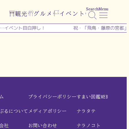
Search
Menu
観光
グルメ
イベント
ど…イベント目白押し！
祝・「飛鳥・藤原の宮都」
ム
プライバシーポリシー
すまい図鑑WEB
ぷるについて
メディアポリシー
ナラタテ
会社
お問い合わせ
ナラノコト