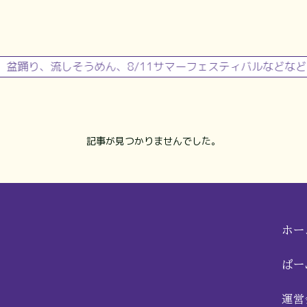
会、盆踊り、流しそうめん、8/11サマーフェスティバルなどな
記事が見つかりませんでした。
ホー
ぱー
。
運営